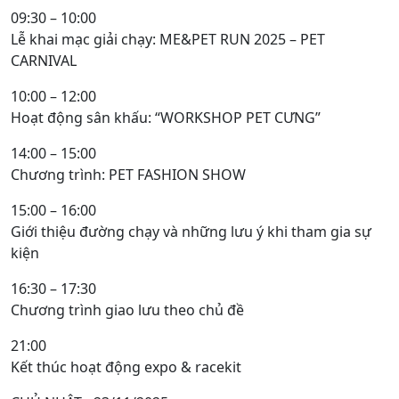
09:30 – 10:00
Lễ khai mạc giải chạy: ME&PET RUN 2025 – PET
CARNIVAL
10:00 – 12:00
Hoạt động sân khấu: “WORKSHOP PET CƯNG”
14:00 – 15:00
Chương trình: PET FASHION SHOW
15:00 – 16:00
Giới thiệu đường chạy và những lưu ý khi tham gia sự
kiện
16:30 – 17:30
Chương trình giao lưu theo chủ đề
21:00
Kết thúc hoạt động expo & racekit