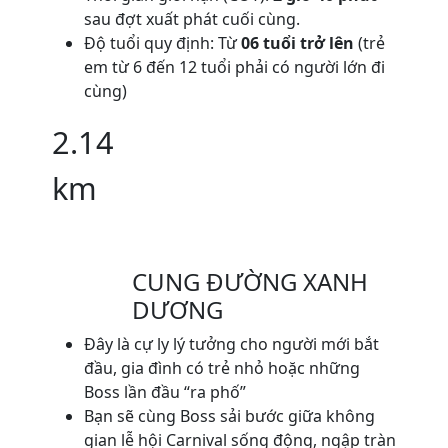
sau đợt xuất phát cuối cùng.
Độ tuổi quy định: Từ
06 tuổi trở lên
(trẻ
em từ 6 đến 12 tuổi phải có người lớn đi
cùng)
2.14
km
CUNG ĐƯỜNG XANH
DƯƠNG
Đây là cự ly lý tưởng cho người mới bắt
đầu, gia đình có trẻ nhỏ hoặc những
Boss lần đầu “ra phố”
Bạn sẽ cùng Boss sải bước giữa không
gian lễ hội Carnival sống động, ngập tràn