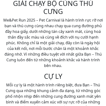
GIẢI CHẠY BỘ CÙNG THÚ
CƯNG
Me&Pet Run 2025 – Pet Carnival là hành trình rực rỡ nơi
bạn và thú cưng cùng nhau chạy qua cung đường phủ
đầy hoa giấy, dưới những tán cây xanh mát, cùng hoá
thân đầy sắc màu và cùng về đích với nụ cười hạnh
phúc. Không chỉ là một giải chạy, đây còn là ngày hội
của kết nối, nơi mỗi bước chân là một khoảnh khắc
đáng nhớ. Vì những điều tuyệt vời nhất giữa Bạn – Thú
Cưng luôn đến từ những khoảnh khắc và hành trình
bên nhau.
CỰ LY
Mỗi cự ly là một hành trình riêng biệt, đưa Bạn – Thú
Cưng qua những khung cảnh đa dạng, từ những góc
phố nhộn nhịp đến những cung đường xanh mát yên
bình và điểm xuyến cảm xúc với sự rực rỡ của những