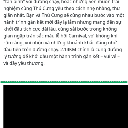
“tân binh” với đường chạy, hoặc những Sen muốn trải
nghiệm cùng Thú Cưng yêu theo cách nhẹ nhàng, thư
giãn nhất. Bạn và Thú Cưng sẽ cùng nhau bước vào một
hành trình gắn kết mới đầy lạ lẫm nhưng mang đến sự
khởi đầu tích cực dài lâu, cùng sải bước trong không
gian ngập tràn sắc màu lễ hội Carnival, với không khí
rộn ràng, vui nhộn và những khoảnh khắc đáng nhớ
đầu tiên trên đường chạy. 2.14KM chính là cung đường
lý tưởng để khởi đầu một hành trình gắn kết – vui vẻ –
và đầy yêu thương!