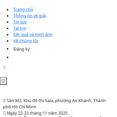
Trang chủ
Thông tin về giải
Tin tức
Tài trợ
Kết quả và hình ảnh
Về chúng tôi
Đăng ký
Sân M2, Khu đô thị Sala, phường An Khánh, Thành
phố Hồ Chí Minh​
Ngày 22-23 tháng 11 năm 2025