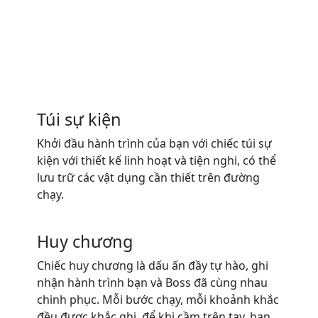
có BIB và chip tương ứng. Không chỉ là tấm
vé thông hành trên đường chạy, bộ vật phẩm
này còn là phụ kiện "cực chất" giúp bạn và
thú cưng tỏa sáng giữa không khí lễ hội sôi
động!
Túi sự kiện
Khởi đầu hành trình của bạn với chiếc túi sự
kiện với thiết kế linh hoạt và tiện nghi, có thể
lưu trữ các vật dụng cần thiết trên đường
chạy.
Huy chương
Chiếc huy chương là dấu ấn đầy tự hào, ghi
nhận hành trình bạn và Boss đã cùng nhau
chinh phục. Mỗi bước chạy, mỗi khoảnh khắc
đều được khắc ghi, để khi cầm trên tay, bạn