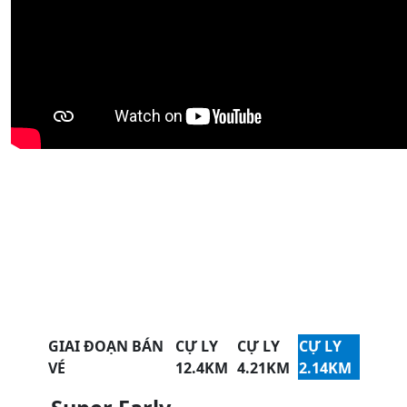
THÔNG TIN GIÁ VÉ
Giá vé đã bao gồm thuế GTGT (VAT)
Vận Động Viên vui lòng tham khảo Điều kiện
tham gia và Chính sách đăng ký
tại đây
GIAI ĐOẠN BÁN
CỰ LY
CỰ LY
CỰ LY
VÉ
12.4KM
4.21KM
2.14KM