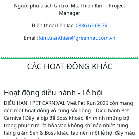
Người phụ trách tài trợ: Ms. Thiên Kim – Project
Manager
Điện thoại liên lạc:
0886 63 68 79
Email:
kim.tranthien@greenhat.com.vn
CÁC HOẠT ĐỘNG KHÁC
Hoạt động diễu hành - Lễ hội
DIỄU HÀNH PET CARNIVAL Me&Pet Run 2025 còn mang
"
đến một hoạt động vô cùng sôi động – Diễu hành Pet
n
Carnival! Đây là dịp để Boss khoác lên mình những bộ
l
trang phục rực rỡ, hòa vào không khí náo nhiệt cùng
l
hàng trăm Sen & Boss khác, tạo nên một lễ hội đầy màu
B