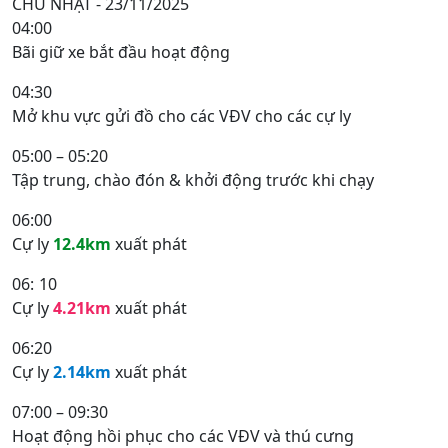
CHỦ NHẬT - 23/11/2025
04:00
Bãi giữ xe bắt đầu hoạt động
04:30
Mở khu vực gửi đồ cho các VĐV cho các cự ly
05:00 – 05:20
Tập trung, chào đón & khởi động trước khi chạy
06:00
Cự ly
12.4km
xuất phát
06:
10
Cự ly
4.21km
xuất phát
06:20
Cự ly
2.14km
xuất phát
07:00 – 09:30
Hoạt động hồi phục cho các VĐV và thú cưng