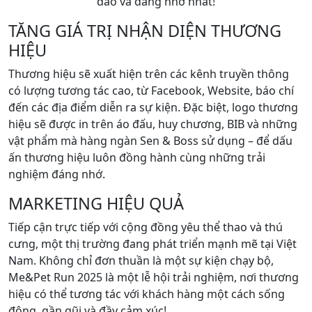
đáo và đáng nhớ nhất!
TĂNG GIÁ TRỊ NHẬN DIỆN THƯƠNG
HIỆU
Thương hiệu sẽ xuất hiện trên các kênh truyền thông
có lượng tương tác cao, từ Facebook, Website, báo chí
đến các địa điểm diễn ra sự kiện. Đặc biệt, logo thương
hiệu sẽ được in trên áo đấu, huy chương, BIB và những
vật phẩm mà hàng ngàn Sen & Boss sử dụng – để dấu
ấn thương hiệu luôn đồng hành cùng những trải
nghiệm đáng nhớ.
MARKETING HIỆU QUẢ
Tiếp cận trực tiếp với cộng đồng yêu thể thao và thú
cưng, một thị trường đang phát triển mạnh mẽ tại Việt
Nam. Không chỉ đơn thuần là một sự kiện chạy bộ,
Me&Pet Run 2025 là một lễ hội trải nghiệm, nơi thương
hiệu có thể tương tác với khách hàng một cách sống
động, gần gũi và đầy cảm xúc!